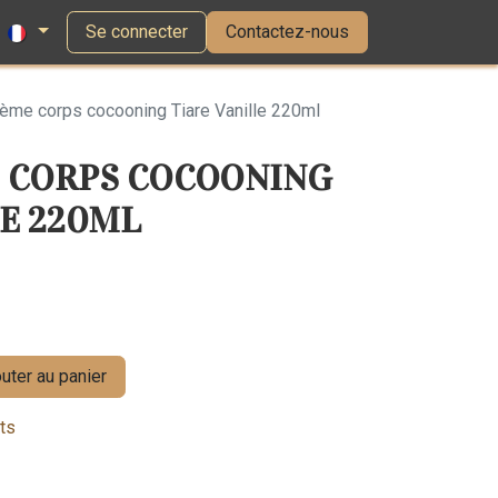
Se connecter
Contactez-nous
rème corps cocooning Tiare Vanille 220ml
E CORPS COCOONING
LE 220ML
uter au panier
its