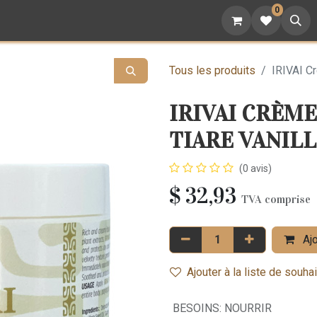
0
attoo
Nutrition
Cadeaux
Devenez revendeur
Tous les produits
IRIVAI C
IRIVAI CRÈM
TIARE VANIL
(0 avis)
$
32,93
TVA comprise
Ajo
Ajouter à la liste de souha
BESOINS
:
NOURRIR