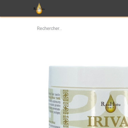
Soins
Parfums
Monoï
T