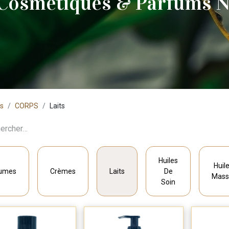
 Cosmétiques & Parfums N
ts
CORPS
Laits
Huiles
Huil
umes
Crèmes
Laits
De
Mass
Soin