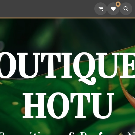
0
attoo
Nutrition
Cadeaux
Devenez revendeur
BOUTIQUE
HOTU