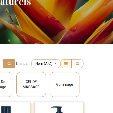
aturels
Trier par :
Nom (A-Z)
e De
GEL DE
Savons
Gommage
age
MASSAGE
Solides