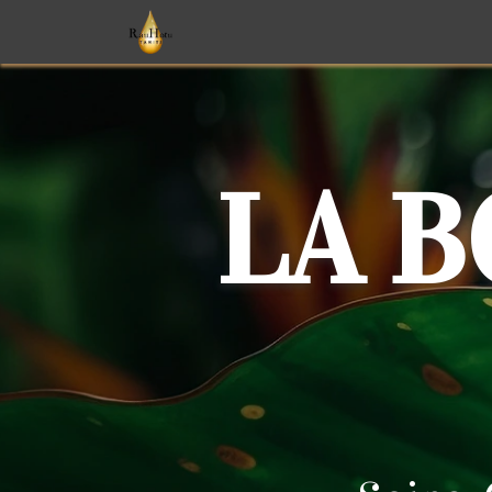
Soins
Parfums
Monoï
T
LA 