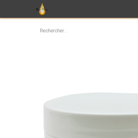
Soins
Parfums
Monoï
T