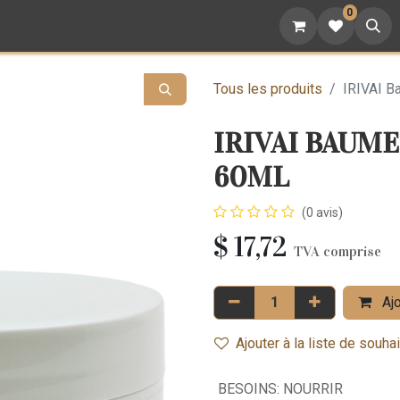
0
attoo
Nutrition
Cadeaux
Devenez revendeur
Tous les produits
IRIVAI B
IRIVAI BAUM
60ML
(0 avis)
$
17,72
TVA comprise
Ajo
Ajouter à la liste de souha
BESOINS
:
NOURRIR