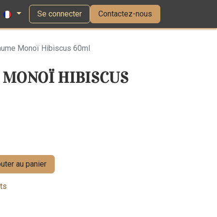
Se connecter
Contactez-nous
aume Monoï Hibiscus 60ml
E MONOÏ HIBISCUS
uter au panier
its