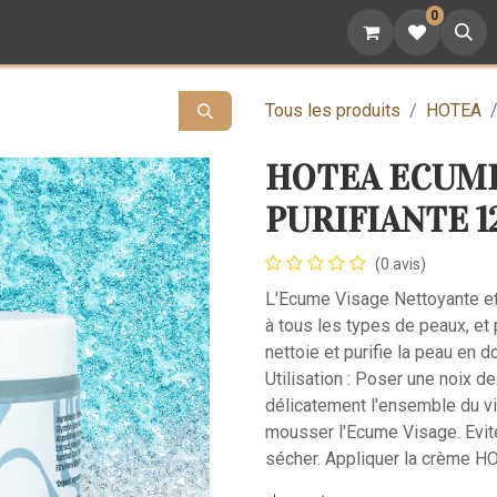
0
attoo
Nutrition
Cadeaux
Devenez revendeur
Tous les produits
HOTEA
HOTEA ECUM
PURIFIANTE 
(0 avis)
L'Ecume Visage Nettoyante et
à tous les types de peaux, et 
nettoie et purifie la peau en d
Utilisation : Poser une noix 
délicatement l'ensemble du vi
mousser l'Ecume Visage. Eviter
sécher. Appliquer la crème HOT