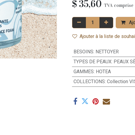
$
35,60
TVA comprise
Ajo
Ajouter à la liste de souha
BESOINS
:
NETTOYER
TYPES DE PEAUX
:
PEAUX S
GAMMES
:
HOTEA
COLLECTIONS
:
Collection V