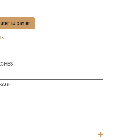
uter au panier
its
ÈCHES
ISAGE