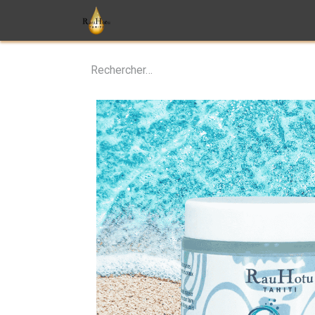
Soins
Parfums
Monoï
T