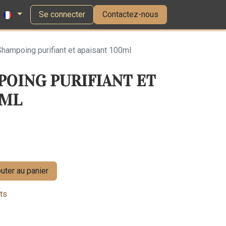
Se connecter
Contactez-nous
hampoing purifiant et apaisant 100ml
POING PURIFIANT ET
0ML
uter au panier
its