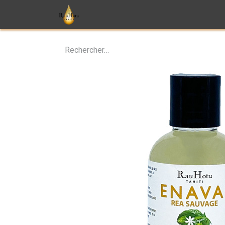
Soins
Parfums
Monoï
T