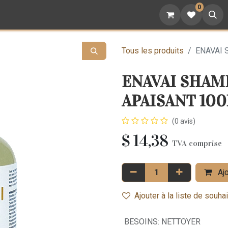
0
attoo
Nutrition
Cadeaux
Devenez revendeur
Tous les produits
ENAVAI S
ENAVAI SHAM
APAISANT 10
(0 avis)
$
14,38
TVA comprise
Ajo
Ajouter à la liste de souha
BESOINS
:
NETTOYER