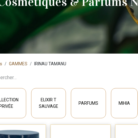
 Cosmétiques & Parfums N
ts
GAMMES
IRINAU TAMANU
LLECTION
ELIXIR T
PARFUMS
MIHIA
PRIVÉE
SAUVAGE