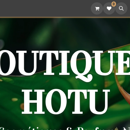
0
attoo
Nutrition
Cadeaux
Devenez revendeur
BOUTIQUE
HOTU