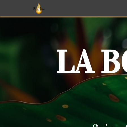
Soins
Parfums
Monoï
T
LA 