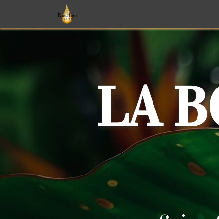
Soins
Parfums
Monoï
T
LA 