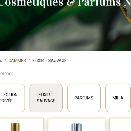
 Cosmétiques & Parfums N
ts
GAMMES
ELIXIR T SAUVAGE
LLECTION
ELIXIR T
PARFUMS
MIHIA
PRIVÉE
SAUVAGE