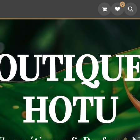
0
attoo
Nutrition
Cadeaux
Devenez revendeur
BOUTIQUE
HOTU