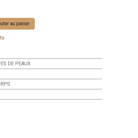
uter au panier
its
PES DE PEAUX
CORPS