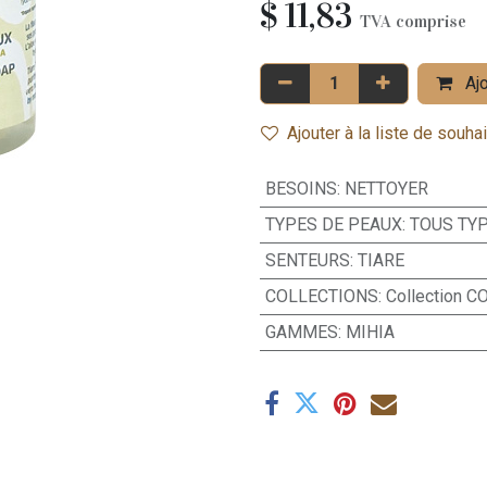
$
11,83
TVA comprise
Ajo
Ajouter à la liste de souha
BESOINS
:
NETTOYER
TYPES DE PEAUX
:
TOUS TY
SENTEURS
:
TIARE
COLLECTIONS
:
Collection 
GAMMES
:
MIHIA