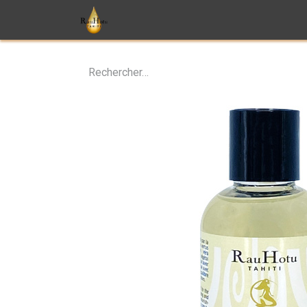
Soins
Parfums
Monoï
T