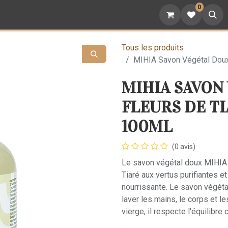
0
attoo
Nutrition
Cadeaux
Devenez revendeur
Tous les produits
MIHIA Savon Végétal Doux
MIHIA SAVON
FLEURS DE TI
100ML
(0 avis)
Le savon végétal doux MIHIA es
Tiaré aux vertus purifiantes e
nourrissante. Le savon végéta
laver les mains, le corps et l
vierge, il respecte l'équilibre