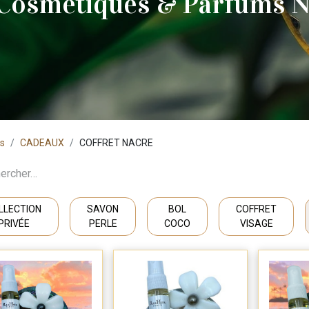
 Cosmétiques & Parfums N
ts
CADEAUX
COFFRET NACRE
LLECTION
SAVON
BOL
COFFRET
PRIVÉE
PERLE
COCO
VISAGE