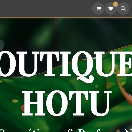
0
attoo
Nutrition
Cadeaux
Devenez revendeur
BOUTIQUE
HOTU