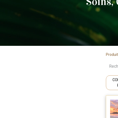
Soins,
Produi
CO