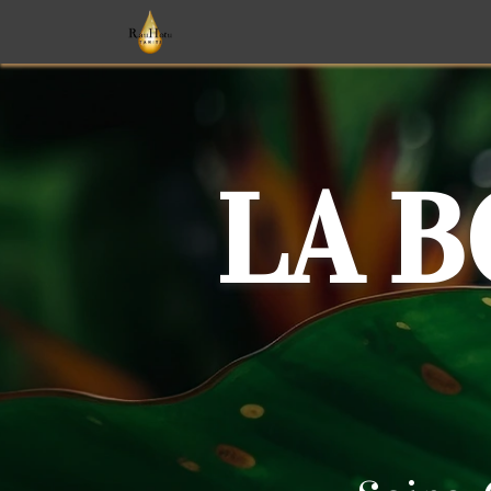
Soins
Parfums
Monoï
T
LA 