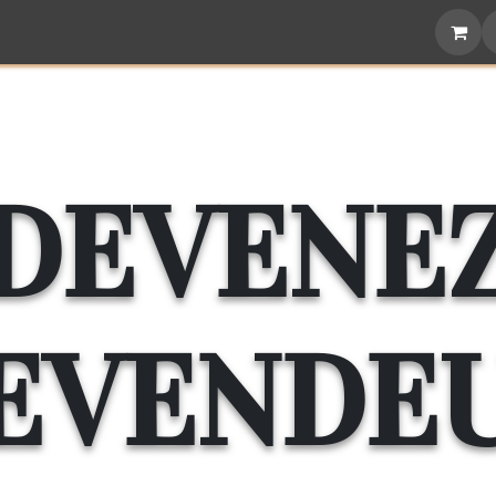
attoo
Food
Gifts
Become a retailer
DEVENE
EVENDE