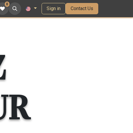
0
Sign in
Contact Us
Z
UR