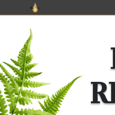
Care
Perfumes
Monoi
T
R