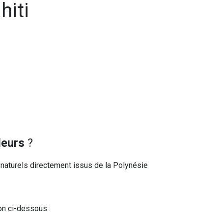
hiti
deurs
?
t naturels directement issus de la Polynésie
on ci-dessous :